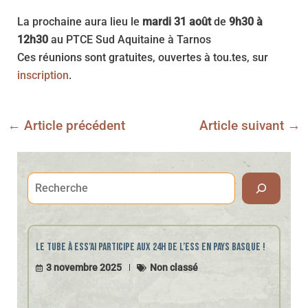
La prochaine aura lieu le
mardi 31 août
de
9h30 à
12h30
au PTCE Sud Aquitaine à Tarnos
Ces réunions sont gratuites, ouvertes à tou.tes, sur
inscription
.
←
Article précédent
Article suivant
→
Navigation
des
articles
R
e
c
Le Tube à ESS’ai participe aux 24h de l’ESS en Pays Basque !
h
3 novembre 2025
Non classé
e
r