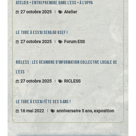
c
Atelier « Entreprendre dans l’ESS » à l’UPPA
27 octobre 2025
Atelier
h
e
Le Tube à ESS’ai sera au GSEF !
27 octobre 2025
Forum ESS
RICLESS : les Réunions d’Information Collective Locale de
l’ESS
27 octobre 2025
RICLESS
Le Tube à ESS’ai fête ses 5 ans !
16 mai 2022
anniversaire 5 ans
,
exposition